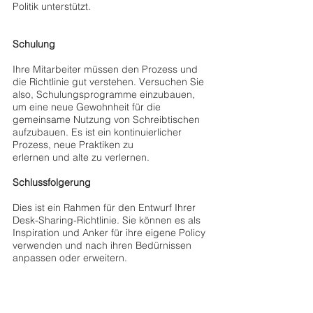
Politik unterstützt.
Schulung
Ihre Mitarbeiter müssen den Prozess und 
die Richtlinie gut verstehen. Versuchen Sie 
also, Schulungsprogramme einzubauen, 
um eine neue Gewohnheit für die 
gemeinsame Nutzung von Schreibtischen 
aufzubauen. Es ist ein kontinuierlicher 
Prozess, neue Praktiken zu 
erlernen und alte zu verlernen.
Schlussfolgerung
Dies ist ein Rahmen für den Entwurf Ihrer 
Desk-Sharing-Richtlinie. Sie können es als 
Inspiration und Anker für ihre eigene Policy 
verwenden und nach ihren Bedürnissen 
anpassen oder erweitern.
Raydesk bietet eine gratis Plug&Play App, 
mit welcher sie spielend Einfach ihre Tische 
per PC, Laptop, Tablet oder Handy 